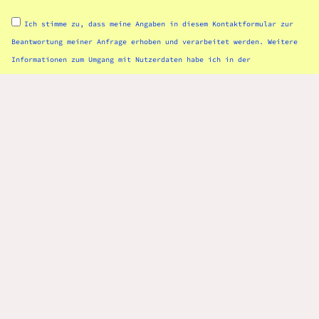
Ich stimme zu, dass meine Angaben in diesem Kontaktformular zur
Beantwortung meiner Anfrage erhoben und verarbeitet werden. Weitere
Informationen zum Umgang mit Nutzerdaten habe ich in der
Datenschutzerklärung
nachgelesen.
Ich bin kein Roboter
SENDEN