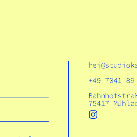
hej@studiok
+49 7041 89
Bahnhofstra
75417 Mühla