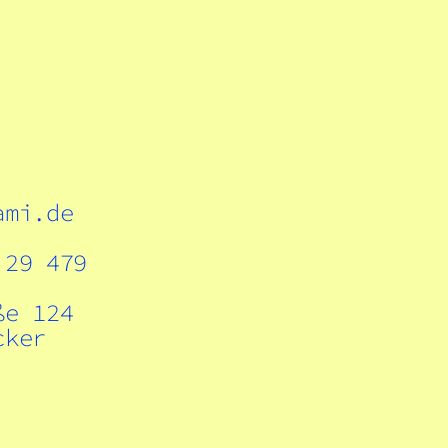
ami.de
 29 479
ße 124
cker