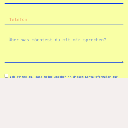
Ich stimme zu, dass meine Angaben in diesem Kontaktformular zur
Beantwortung meiner Anfrage erhoben und verarbeitet werden. Weitere
Informationen zum Umgang mit Nutzerdaten habe ich in der
Datenschutzerklärung
nachgelesen.
Ich bin kein Roboter